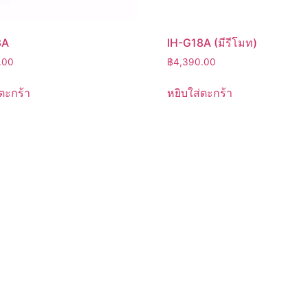
8A
IH-G18A (มีรีโมท)
.00
฿
4,390.00
ตะกร้า
หยิบใส่ตะกร้า