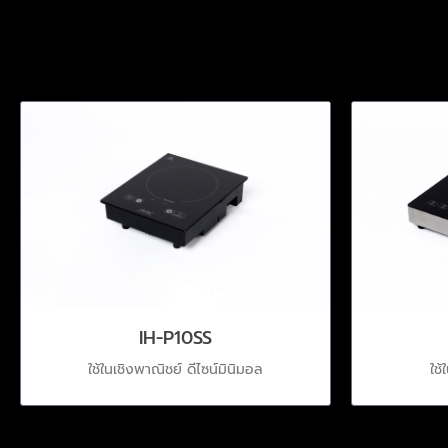
IH-P10SS
ใช้
ใช้ในเชิงพาณิชย์ ดีไซน์มินิมอล